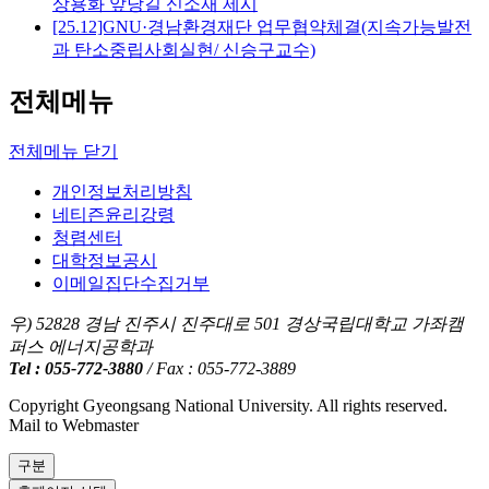
상용화 앞당길 신소재 제시
[25.12]GNU·경남환경재단 업무협약체결(지속가능발전
과 탄소중립사회실현/ 신승구교수)
전체메뉴
전체메뉴 닫기
개인정보처리방침
네티즌윤리강령
청렴센터
대학정보공시
이메일집단수집거부
우) 52828 경남 진주시 진주대로 501 경상국립대학교 가좌캠
퍼스 에너지공학과
Tel : 055-772-3880
/ Fax : 055-772-3889
Copyright Gyeongsang National University. All rights reserved.
Mail to Webmaster
구분