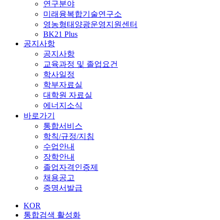
연구분야
미래융복합기술연구소
영농형태양광운영지원센터
BK21 Plus
공지사항
공지사항
교육과정 및 졸업요건
학사일정
학부자료실
대학원 자료실
에너지소식
바로가기
통합서비스
학칙/규정/지침
수업안내
장학안내
졸업자격인증제
채용공고
증명서발급
KOR
통합검색 활성화