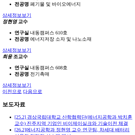
전공명
폐기물 및 바이오에너지
상세정보보기
정현영
교수
연구실
내동캠퍼스 610호
전공명
에너지저장 소자 및 나노소재
상세정보보기
최웅
조교수
연구실
내동캠퍼스 608호
전공명
전기촉매
상세정보보기
이전으로
다음으로
보도자료
[25.2] 경상국립대학교 산학협력단(에너지공학과 박치훈
교수) 진주지역 기업인 비이제이실크와 기술이전 체결
[26.2]에너지공학과 정현영 교수 연구팀, 차세대 배터리