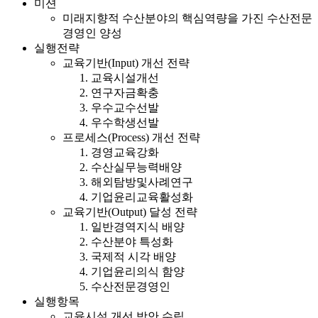
미션
미래지향적 수산분야의 핵심역량을 가진 수산전문
경영인 양성
실행전략
교육기반(Input) 개선 전략
교육시설개선
연구자금확충
우수교수선발
우수학생선발
프로세스(Process) 개선 전략
경영교육강화
수산실무능력배양
해외탐방및사례연구
기업윤리교육활성화
교육기반(Output) 달성 전략
일반경역지식 배양
수산분야 특성화
국제적 시각 배양
기업윤리의식 함양
수산전문경영인
실행항목
교육시설 개선 방안 수립