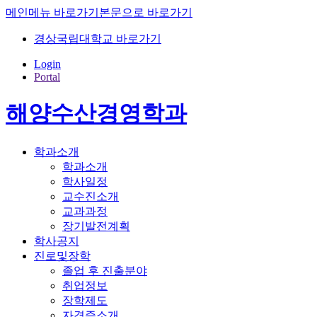
메인메뉴 바로가기
본문으로 바로가기
경상국립대학교 바로가기
Login
Portal
해양수산경영학과
학과소개
학과소개
학사일정
교수진소개
교과과정
장기발전계획
학사공지
진로및장학
졸업 후 진출분야
취업정보
장학제도
자격증소개