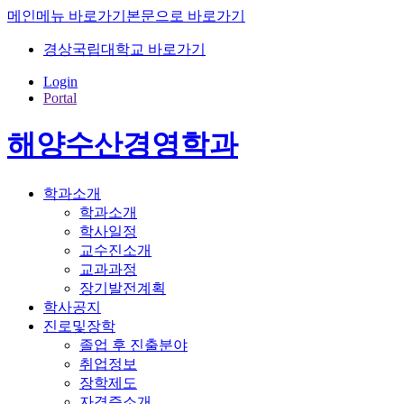
메인메뉴 바로가기
본문으로 바로가기
경상국립대학교 바로가기
Login
Portal
해양수산경영학과
학과소개
학과소개
학사일정
교수진소개
교과과정
장기발전계획
학사공지
진로및장학
졸업 후 진출분야
취업정보
장학제도
자격증소개