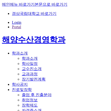
메인메뉴 바로가기
본문으로 바로가기
경상국립대학교 바로가기
Login
Portal
해양수산경영학과
학과소개
학과소개
학사일정
교수진소개
교과과정
장기발전계획
학사공지
진로및장학
졸업 후 진출분야
취업정보
장학제도
자격증소개