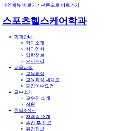
메인메뉴 바로가기
본문으로 바로가기
스포츠헬스케어학과
학과안내
학과소개
학과연혁
입학정보
오시는길
교육과정
교육과정
교육과정 체계도
졸업이수요건
교수소개
교수진 소개
직원
취업&진로
자격증 소개
졸업 후 진로
취업정보