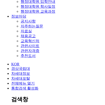
행정대학원 입학안내
행정대학원 학사일정
행정대학원 교육과정
정보마당
공지사항
자주하는질문
자료실
채용공고
교육혁신처
관련사이트
관련자격증
추천도서
KOR
경상국립대
차세대정보
차세대포탈
전체메뉴 열기
통합검색 활성화
검색창