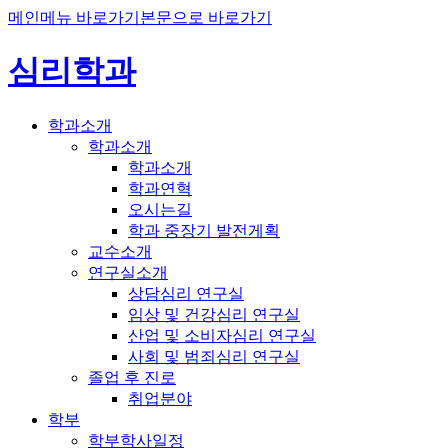
메인메뉴 바로가기
본문으로 바로가기
심리학과
학과소개
학과소개
학과소개
학과연혁
오시는길
학과 중장기 발전게획
교수소개
연구실소개
상담심리 연구실
임상 및 건강심리 연구실
산업 및 소비자심리 연구실
사회 및 범죄심리 연구실
졸업 후 진로
취업분야
학부
학부학사일정