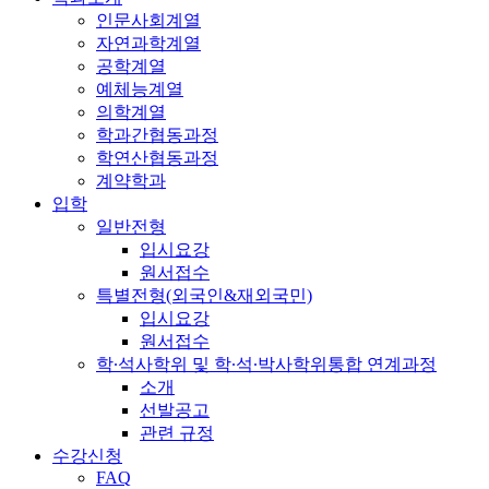
인문사회계열
자연과학계열
공학계열
예체능계열
의학계열
학과간협동과정
학연산협동과정
계약학과
입학
일반전형
입시요강
원서접수
특별전형(외국인&재외국민)
입시요강
원서접수
학·석사학위 및 학·석·박사학위통합 연계과정
소개
선발공고
관련 규정
수강신청
FAQ