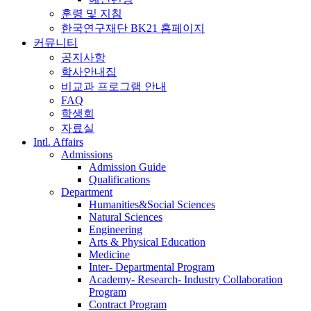
훈령 및 지침
한국연구재단 BK21 홈페이지
커뮤니티
공지사항
학사안내집
비교과 프로그램 안내
FAQ
학생회
자료실
Intl. Affairs
Admissions
Admission Guide
Qualifications
Department
Humanities&Social Sciences
Natural Sciences
Engineering
Arts & Physical Education
Medicine
Inter- Departmental Program
Academy- Research- Industry Collaboration
Program
Contract Program