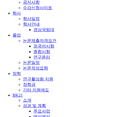
공지사항
수강신청사이트
학사
학사일정
학사안내
경상국립대
졸업
논문제출자격요건
외국어시험
종합시험
연구윤리
논문일정
논문작성요령
장학
연구활성화 지원
장학금
기타 지원제도
BK21
소개
성과 및 계획
주요사업
예산편성