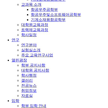
교과목 소개
항공우주공학부
항공우주및소프트웨어공학부
기계소재융합공학부
대학원교육과정
트랙제교육과정
학사일정
연구
연구분야
실험실소개
주요 교육연구사업
열린광장
학부 공지사항
대학원 공지사항
학사행정
갤러리
전공뉴스
취업정보
자료실
입학
학부 입학 안내