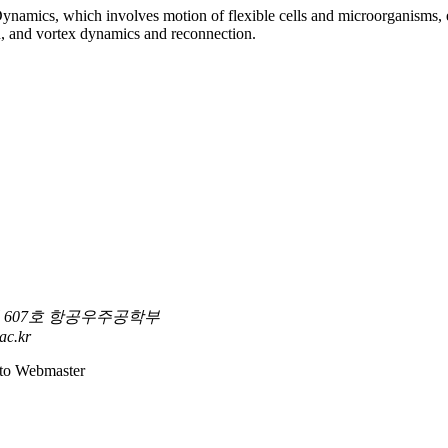
id Dynamics, which involves motion of flexible cells and microorganism
n, and vortex dynamics and reconnection.
 607호 항공우주공학부
ac.kr
 to Webmaster