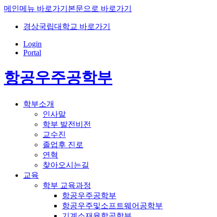
메인메뉴 바로가기
본문으로 바로가기
경상국립대학교 바로가기
Login
Portal
항공우주공학부
학부소개
인사말
학부 발전비전
교수진
졸업후 진로
연혁
찾아오시는길
교육
학부 교육과정
항공우주공학부
항공우주및소프트웨어공학부
기계소재융합공학부