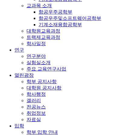
교과목 소개
항공우주공학부
항공우주및소프트웨어공학부
기계소재융합공학부
대학원교육과정
트랙제교육과정
학사일정
연구
연구분야
실험실소개
주요 교육연구사업
열린광장
학부 공지사항
대학원 공지사항
학사행정
갤러리
전공뉴스
취업정보
자료실
입학
학부 입학 안내