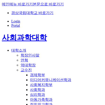
메인메뉴 바로가기
본문으로 바로가기
경상국립대학교 바로가기
Login
Portal
사회과학대학
대학소개
학장인사말
연혁
역대학장
교수진
경제학부
미디어커뮤니케이션학과
사회복지학부
사회학과
심리학과
아동가족학과
정치외교학과