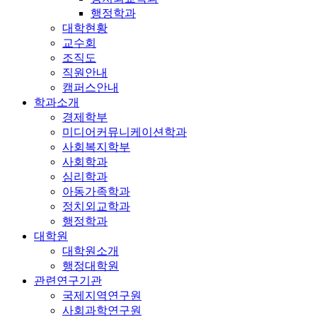
행정학과
대학현황
교수회
조직도
직원안내
캠퍼스안내
학과소개
경제학부
미디어커뮤니케이션학과
사회복지학부
사회학과
심리학과
아동가족학과
정치외교학과
행정학과
대학원
대학원소개
행정대학원
관련연구기관
국제지역연구원
사회과학연구원