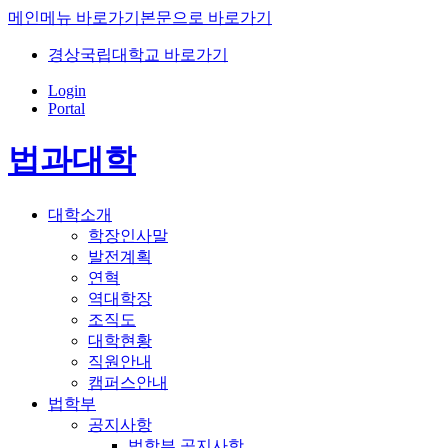
메인메뉴 바로가기
본문으로 바로가기
경상국립대학교 바로가기
Login
Portal
법과대학
대학소개
학장인사말
발전계획
연혁
역대학장
조직도
대학현황
직원안내
캠퍼스안내
법학부
공지사항
법학부 공지사항