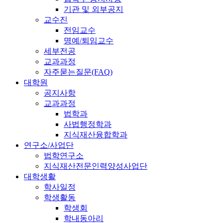
기관 및 외부공지
교수진
전임교수
명예/퇴임교수
세부전공
교과과정
자주묻는질문(FAQ)
대학원
공지사항
교과과정
법학과
사법행정학과
지식재산융합학과
연구소/사업단
법학연구소
지식재산전문인력양성사업단
대학생활
학사일정
학생활동
학생회
학내동아리