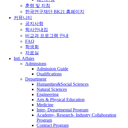
훈령 및 지침
한국연구재단 BK21 홈페이지
커뮤니티
공지사항
학사안내집
비교과 프로그램 안내
FAQ
학생회
자료실
Intl. Affairs
Admissions
Admission Guide
Qualifications
Department
Humanities&Social Sciences
Natural Sciences
Engineering
Arts & Physical Education
Medicine
Inter- Departmental Program
Academy- Research- Industry Collaboration
Program
Contract Program