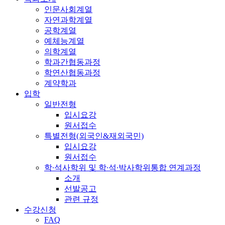
인문사회계열
자연과학계열
공학계열
예체능계열
의학계열
학과간협동과정
학연산협동과정
계약학과
입학
일반전형
입시요강
원서접수
특별전형(외국인&재외국민)
입시요강
원서접수
학·석사학위 및 학·석·박사학위통합 연계과정
소개
선발공고
관련 규정
수강신청
FAQ