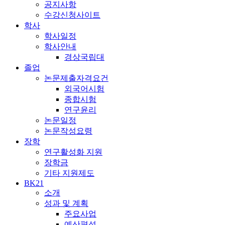
공지사항
수강신청사이트
학사
학사일정
학사안내
경상국립대
졸업
논문제출자격요건
외국어시험
종합시험
연구윤리
논문일정
논문작성요령
장학
연구활성화 지원
장학금
기타 지원제도
BK21
소개
성과 및 계획
주요사업
예산편성