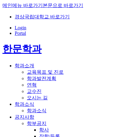
메인메뉴 바로가기
본문으로 바로가기
경상국립대학교 바로가기
Login
Portal
한문학과
학과소개
교육목표 및 진로
학과발전계획
연혁
교수진
오시는 길
학과소식
학과소식
공지사항
학부공지
학사
장학/등록