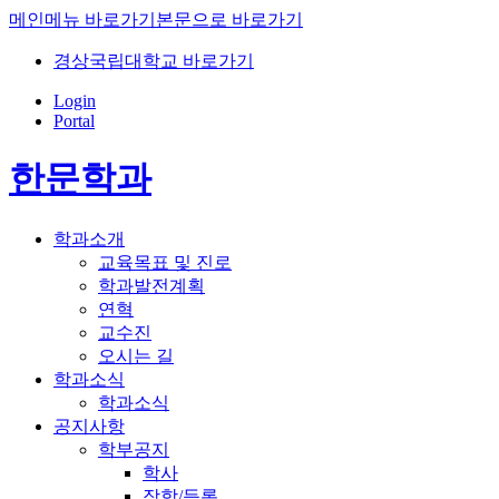
메인메뉴 바로가기
본문으로 바로가기
경상국립대학교 바로가기
Login
Portal
한문학과
학과소개
교육목표 및 진로
학과발전계획
연혁
교수진
오시는 길
학과소식
학과소식
공지사항
학부공지
학사
장학/등록