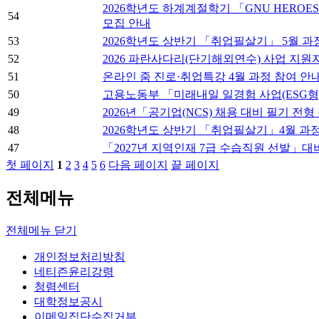
2026학년도 하계계절학기 「GNU HEROE
54
모집 안내
53
2026학년도 상반기 「취업필살기」 5월 과
52
2026 파란사다리(단기해외연수) 사업 지원
51
온라인 줌 진로·취업특강 4월 과정 참여 안
50
고용노동부 「미래내일 일경험 사업(ESG형
49
2026년「공기업(NCS) 채용 대비 필기 전
48
2026학년도 상반기 「취업필살기」4월 과정
47
「2027년 지역인재 7급 수습직원 선발」대
첫 페이지
1
2
3
4
5
6
다음 페이지
끝 페이지
전체메뉴
전체메뉴 닫기
개인정보처리방침
네티즌윤리강령
청렴센터
대학정보공시
이메일집단수집거부