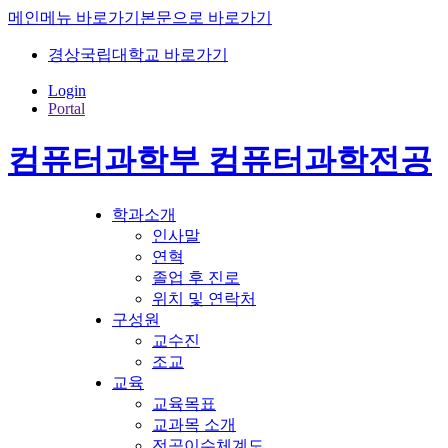
메인메뉴 바로가기
본문으로 바로가기
경상국립대학교 바로가기
Login
Portal
컴퓨터과학부 컴퓨터과학전공
학과소개
인사말
연혁
졸업 후 진로
위치 및 연락처
구성원
교수진
조교
교육
교육목표
교과목 소개
전공이수체계도