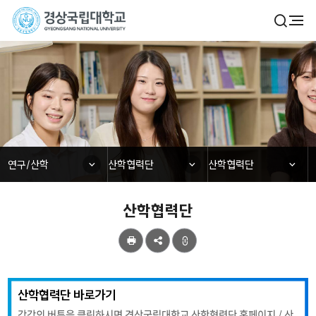
경
검
전
색
체
상
열
메
기
국
뉴
연구/산학
립
대
학
닫힘
닫힘
닫힘
연구/산학
산학협력단
산학협력단
교
산학협력단
공
유
산학협력단 바로가기
각각의 버튼을 클릭하시면 경상국립대학교 산학협력단 홈페이지 / 산