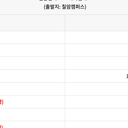
(출발지: 칠암캠퍼스)
행)
)