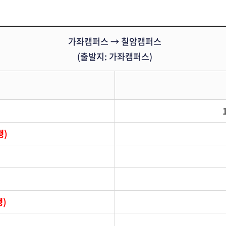
가좌캠퍼스 → 칠암캠퍼스
(출발지: 가좌캠퍼스)
행)
행)