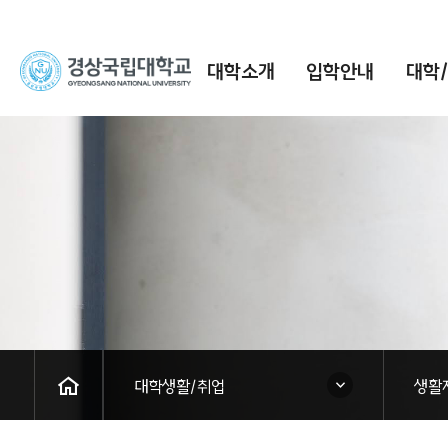
경
대학소개
입학안내
대학
상
국
립
대
학
교
HOME
닫힘
닫힘
대학생활/취업
생활