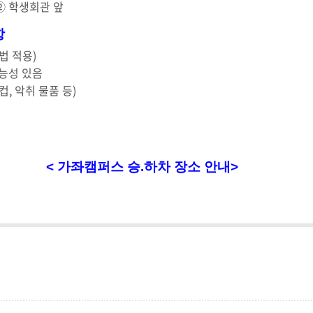
② 학생회관 앞
항
법 적용)
가능성 있음
컵, 악취 물품 등)
스 승.하차 장소 안내