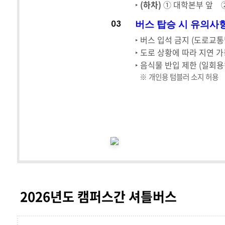
‣
(하차)
① 대학본부 앞 
버스 탑승 시 유의사
03
‣ 버스 입석 금지 (도로교통
‣ 도로 상황에 따라 지연 
‣ 음식물 반입 제한 (일회용
※ 개인용 텀블러 소지 허용
< 가좌캠퍼
2026년도 캠퍼스간 셔틀버스