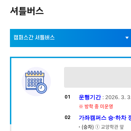
셔틀버스
캠퍼스간 셔틀버스
운행기간
: 2026. 3. 3
01
※ 방학 중 미운영
가좌캠퍼스 승·하차 
02
‣
(승차)
① 교양학관 앞