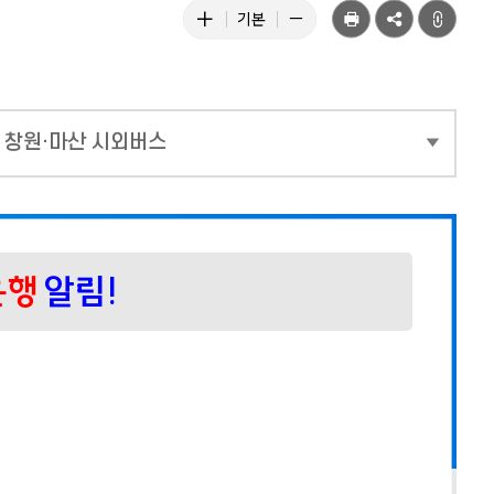
텍
공
텍
텍
기본
유
스
스
스
트
트
트
크
크
크
창원·마산 시외버스
기
기
기
키
줄
기
우
이
본
운행
알림!
기
기