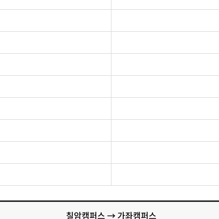
칠암캠퍼스 → 가좌캠퍼스