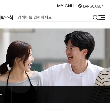
MY
GNU
LANGUAGE
검
대학소식
사
색
이
트
맵