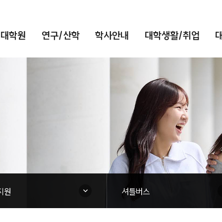
/대학원
연구/산학
학사안내
대학생활/취업
대학생활/취업
닫힘
지원
셔틀버스