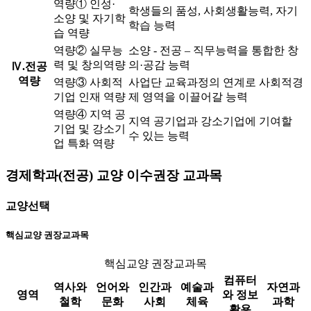
역량① 인성·
학생들의 품성, 사회생활능력, 자기
소양 및 자기학
학습 능력
습 역량
역량② 실무능
소양 - 전공 – 직무능력을 통합한 창
력 및 창의역량
의·공감 능력
Ⅳ.전공
역량
역량③ 사회적
사업단 교육과정의 연계로 사회적경
기업 인재 역량
제 영역을 이끌어갈 능력
역량④ 지역 공
지역 공기업과 강소기업에 기여할
기업 및 강소기
수 있는 능력
업 특화 역량
경제학과(전공) 교양 이수권장 교과목
교양선택
핵심교양 권장교과목
핵심교양 권장교과목
컴퓨터
역사와
언어와
인간과
예술과
자연과
영역
와 정보
철학
문화
사회
체육
과학
활용