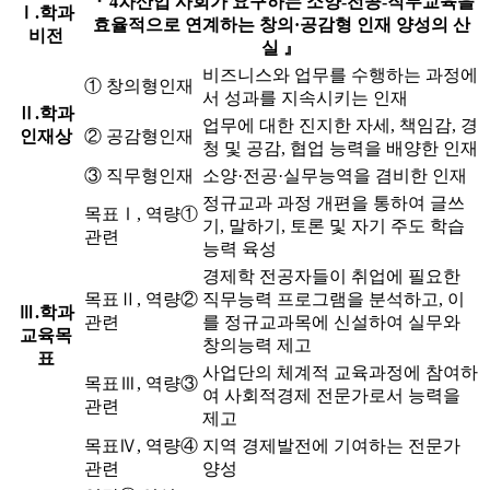
『 4차산업 사회가 요구하는 소양-전공-직무교육을
Ⅰ.학과
효율적으로 연계하는 창의·공감형 인재 양성의 산
비전
실 』
비즈니스와 업무를 수행하는 과정에
① 창의형인재
서 성과를 지속시키는 인재
Ⅱ.학과
업무에 대한 진지한 자세, 책임감, 경
인재상
② 공감형인재
청 및 공감, 협업 능력을 배양한 인재
③ 직무형인재
소양·전공·실무능역을 겸비한 인재
정규교과 과정 개편을 통하여 글쓰
목표Ⅰ, 역량①
기, 말하기, 토론 및 자기 주도 학습
관련
능력 육성
경제학 전공자들이 취업에 필요한
목표Ⅱ, 역량②
직무능력 프로그램을 분석하고, 이
Ⅲ.학과
관련
를 정규교과목에 신설하여 실무와
교육목
창의능력 제고
표
사업단의 체계적 교육과정에 참여하
목표Ⅲ, 역량③
여 사회적경제 전문가로서 능력을
관련
제고
목표Ⅳ, 역량④
지역 경제발전에 기여하는 전문가
관련
양성