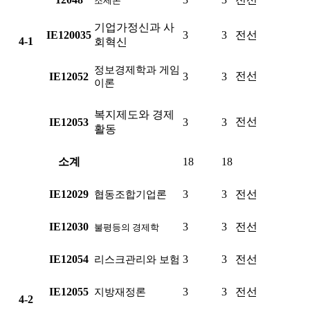
조세론
기업가정신과 사
IE120035
3
3
전선
4-1
회혁신
정보경제학과 게임
전선
IE12052
3
3
이론
복지제도와 경제
전선
IE12053
3
3
활동
소계
18
18
IE12029
3
3
전선
협동조합기업론
IE12030
3
3
전선
불평등의 경제학
IE12054
3
3
전선
리스크관리와 보험
IE12055
3
3
전선
지방재정론
4-2