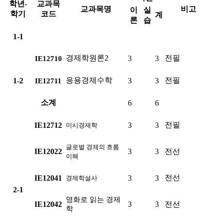
학년-
교과목
교과목명
비고
이
실
학기
코드
계
론
습
1-1
경제학원론2
전필
3
3
IE12710
응용경제수학
전필
1-2
3
3
IE12711
소계
6
6
전필
IE12712
3
3
미시경제학
글로벌 경제의 흐름
IE12022
3
3
전선
이해
전선
IE12041
3
3
경제학설사
2-1
영화로 읽는 경제
IE12042
3
3
전선
학