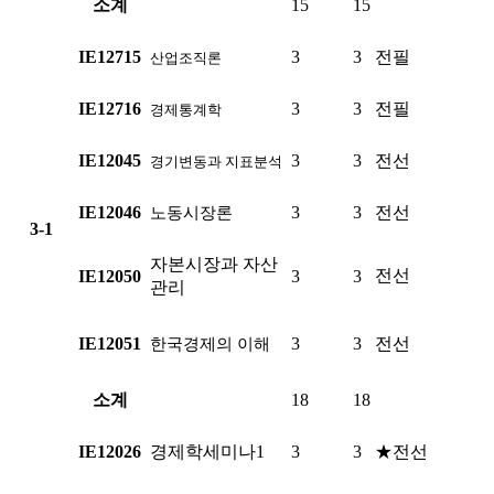
소계
15
15
IE12715
3
3
전필
산업조직론
IE12716
3
3
전필
경제통계학
IE12045
3
3
전선
경기변동과 지표분석
IE12046
3
3
전선
노동시장론
3-1
자본시장과 자산
전선
IE12050
3
3
관리
IE12051
3
3
전선
한국경제의 이해
소계
18
18
IE12026
경제학세미나1
3
3
★전선