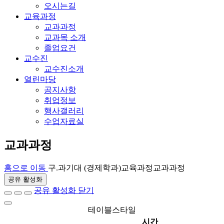
오시는길
교육과정
교과과정
교과목 소개
졸업요건
교수진
교수진소개
열린마당
공지사항
취업정보
행사갤러리
수업자료실
교과과정
홈으로 이동
구.과기대 (경제학과)
교육과정
교과과정
공유 활성화
공유 활성화 닫기
테이블스타일
시간