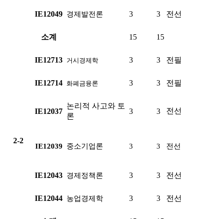
IE12049
3
3
전선
경제발전론
소계
15
15
IE12713
3
3
전필
거시경제학
IE12714
3
3
전필
화폐금융론
논리적 사고와 토
전선
IE12037
3
3
론
2-2
IE12039
중소기업론
3
3
전선
IE12043
3
3
전선
경제정책론
IE12044
3
3
전선
농업경제학