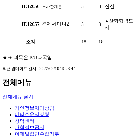
IE12056
3
3
전선
노사관계론
산학협력도
★
경제세미나2
IE12057
3
3
제
소계
18
18
★표 과목은 P/U과목임
최근 업데이트 일시 : 2022/02/10 19:23:44
전체메뉴
전체메뉴 닫기
개인정보처리방침
네티즌윤리강령
청렴센터
대학정보공시
이메일집단수집거부