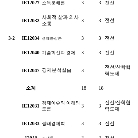
IE12027
3
3
전선
소득분배론
사회적 삶과 의사
전선
IE12032
3
3
소통
3-2
IE12034
3
3
전선
경제통상론
IE12040
3
3
전선
기술혁신과 경제
전선/산학협
경제분석실습
IE12047
3
력도제
소계
18
18
전선/산학협
경제이슈의 이해와
IE12031
3
3
토론
력도제
IE12033
3
3
전선
생태경제학
12048
3
3
전선