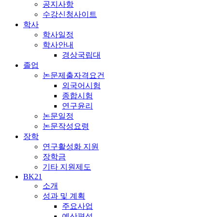
공지사항
수강신청사이트
학사
학사일정
학사안내
경상국립대
졸업
논문제출자격요건
외국어시험
종합시험
연구윤리
논문일정
논문작성요령
장학
연구활성화 지원
장학금
기타 지원제도
BK21
소개
성과 및 계획
주요사업
예산편성