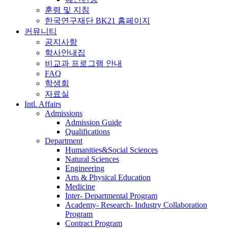
훈령 및 지침
한국연구재단 BK21 홈페이지
커뮤니티
공지사항
학사안내집
비교과 프로그램 안내
FAQ
학생회
자료실
Intl. Affairs
Admissions
Admission Guide
Qualifications
Department
Humanities&Social Sciences
Natural Sciences
Engineering
Arts & Physical Education
Medicine
Inter- Departmental Program
Academy- Research- Industry Collaboration
Program
Contract Program