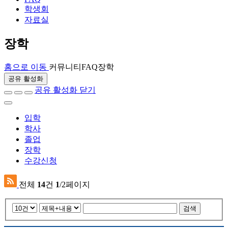
학생회
자료실
장학
홈으로 이동
커뮤니티
FAQ
장학
공유 활성화
공유 활성화 닫기
입학
학사
졸업
장학
수강신청
전체
14
건
1
/2페이지
검색