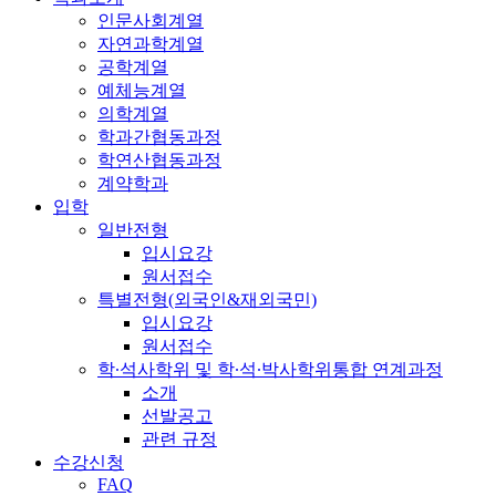
인문사회계열
자연과학계열
공학계열
예체능계열
의학계열
학과간협동과정
학연산협동과정
계약학과
입학
일반전형
입시요강
원서접수
특별전형(외국인&재외국민)
입시요강
원서접수
학·석사학위 및 학·석·박사학위통합 연계과정
소개
선발공고
관련 규정
수강신청
FAQ