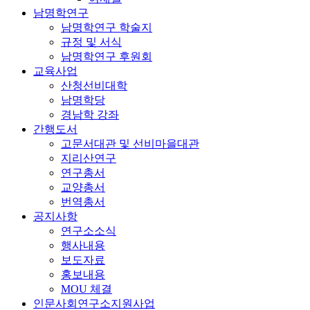
남명학연구
남명학연구 학술지
규정 및 서식
남명학연구 후원회
교육사업
산청선비대학
남명학당
경남학 강좌
간행도서
고문서대관 및 선비마을대관
지리산연구
연구총서
교양총서
번역총서
공지사항
연구소소식
행사내용
보도자료
홍보내용
MOU 체결
인문사회연구소지원사업