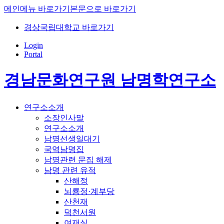
메인메뉴 바로가기
본문으로 바로가기
경상국립대학교 바로가기
Login
Portal
경남문화연구원 남명학연구소
연구소소개
소장인사말
연구소소개
남명선생일대기
국역남명집
남명관련 문집 해제
남명 관련 유적
산해정
뇌룡정·계부당
산천재
덕천서원
여재실