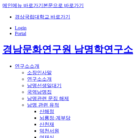
메인메뉴 바로가기
본문으로 바로가기
경상국립대학교 바로가기
Login
Portal
경남문화연구원 남명학연구소
연구소소개
소장인사말
연구소소개
남명선생일대기
국역남명집
남명관련 문집 해제
남명 관련 유적
산해정
뇌룡정·계부당
산천재
덕천서원
여재실