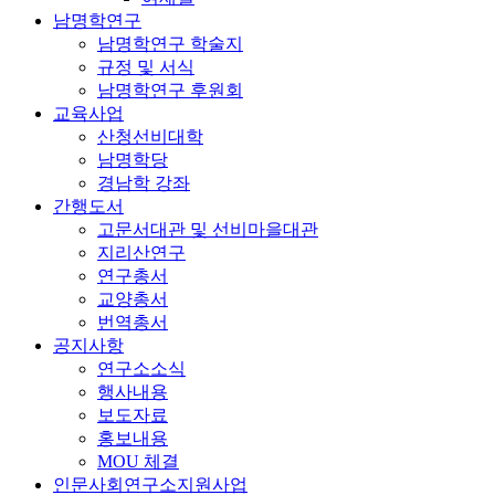
남명학연구
남명학연구 학술지
규정 및 서식
남명학연구 후원회
교육사업
산청선비대학
남명학당
경남학 강좌
간행도서
고문서대관 및 선비마을대관
지리산연구
연구총서
교양총서
번역총서
공지사항
연구소소식
행사내용
보도자료
홍보내용
MOU 체결
인문사회연구소지원사업