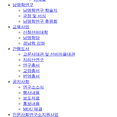
남명학연구
남명학연구 학술지
규정 및 서식
남명학연구 후원회
교육사업
산청선비대학
남명학당
경남학 강좌
간행도서
고문서대관 및 선비마을대관
지리산연구
연구총서
교양총서
번역총서
공지사항
연구소소식
행사내용
보도자료
홍보내용
MOU 체결
인문사회연구소지원사업