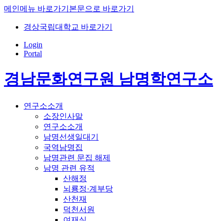
메인메뉴 바로가기
본문으로 바로가기
경상국립대학교 바로가기
Login
Portal
경남문화연구원 남명학연구소
연구소소개
소장인사말
연구소소개
남명선생일대기
국역남명집
남명관련 문집 해제
남명 관련 유적
산해정
뇌룡정·계부당
산천재
덕천서원
여재실