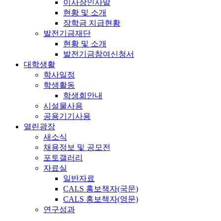
이사장인사말
현황 및 소개
장학금 지급현황
발전기금재단
현황 및 소개
발전기금참여신청서
대학생활
학사일정
학생활동
학생회안내
시설물사용
공용기기사용
열린광장
새소식
채용정보 및 공모전
포토갤러리
자료실
일반자료
CALS 홍보책자(국문)
CALS 홍보책자(영문)
연구성과