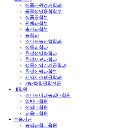
식품자원경제학과
동물생명융합학부
식품공학부
원예과학부
축산과학부
농학과
스마트농산업학과
식물의학과
환경생명화학과
환경재료과학과
생물산업기계공학과
환경산림과학부
지역시스템공학과
P&P화학공학전공
대학원
스마트미래농업대학원
일반대학원
산업대학원
교육대학원
부속기관
농업과학교육원