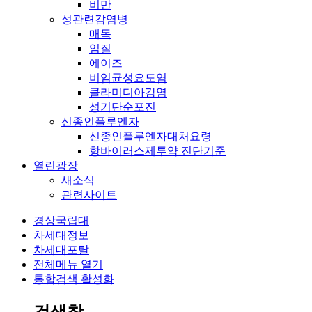
비만
성관련감염병
매독
임질
에이즈
비임균성요도염
클라미디아감염
성기단순포진
신종인플루엔자
신종인플루엔자대처요령
항바이러스제투약 진단기준
열린광장
새소식
관련사이트
경상국립대
차세대정보
차세대포탈
전체메뉴 열기
통합검색 활성화
검색창