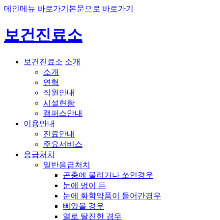
메인메뉴 바로가기
본문으로 바로가기
보건진료소
보건진료소 소개
소개
연혁
직원안내
시설현황
캠퍼스안내
이용안내
진료안내
주요서비스
응급처치
일반응급처치
곤충에 물리거나 쏘인경우
눈에 멍이 든
눈에 화학약품이 들어간경우
삐었을 경우
열로 탈진한 경우