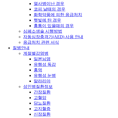
열사병이난 경우
코피 날때의 경우
화학약품에 의한 응급처치
햇빛에 탄 경우
흉통이 있을때의 경우
심폐소생술 시행방법
자동심장충격기(AED) 사용 안내
응급처치 관련 서식
질병안내
계절별감염병
일본뇌염
유행성 독감
홍역
유행성 눈병
말라리아
성인병질환정보
간장질환
고혈압
당뇨질환
고지혈증
신장질환