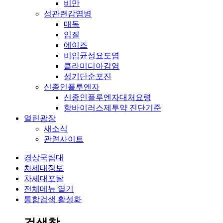
비만
성관련감염병
매독
임질
에이즈
비임균성요도염
클라미디아감염
성기단순포진
신종인플루엔자
신종인플루엔자대처요령
항바이러스제투약 진단기준
열린광장
새소식
관련사이트
경상국립대
차세대정보
차세대포탈
전체메뉴 열기
통합검색 활성화
검색창