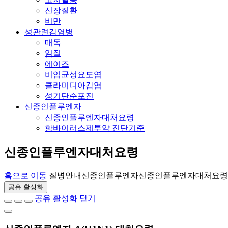
신장질환
비만
성관련감염병
매독
임질
에이즈
비임균성요도염
클라미디아감염
성기단순포진
신종인플루엔자
신종인플루엔자대처요령
항바이러스제투약 진단기준
신종인플루엔자대처요령
홈으로 이동
질병안내
신종인플루엔자
신종인플루엔자대처요령
공유 활성화
공유 활성화 닫기