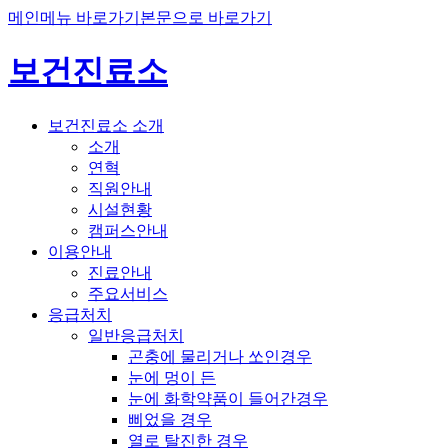
메인메뉴 바로가기
본문으로 바로가기
보건진료소
보건진료소 소개
소개
연혁
직원안내
시설현황
캠퍼스안내
이용안내
진료안내
주요서비스
응급처치
일반응급처치
곤충에 물리거나 쏘인경우
눈에 멍이 든
눈에 화학약품이 들어간경우
삐었을 경우
열로 탈진한 경우