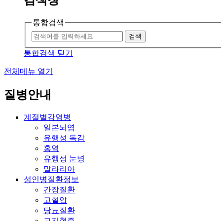
통합검색
검색
통합검색 닫기
전체메뉴 열기
질병안내
계절별감염병
일본뇌염
유행성 독감
홍역
유행성 눈병
말라리아
성인병질환정보
간장질환
고혈압
당뇨질환
고지혈증