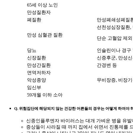
65세 이상 노인
만성질환자
폐질환
만성폐쇄성폐질환(
선천성심장질환, 
만성 심혈관 질환
단순 고혈압 제외
당뇨
인슐린이나 경구
신장질환
신증후군, 만성신
만성간질환
간경변 등
면역저하자
악성종양
무비장증, 비장기
임신부
59개월 이하 소아
Q. 위험집단에 해당되지 않는 건강한 어른들의 경우는 어떻게 하여야 
신종인플루엔자 바이러스는 대개 가벼운 병을 유발
증상들이 사라질 때 까지 집에서 쉬면서 진통제를 드