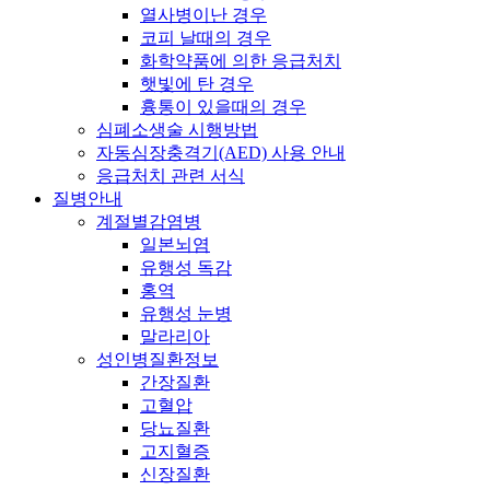
열사병이난 경우
코피 날때의 경우
화학약품에 의한 응급처치
햇빛에 탄 경우
흉통이 있을때의 경우
심폐소생술 시행방법
자동심장충격기(AED) 사용 안내
응급처치 관련 서식
질병안내
계절별감염병
일본뇌염
유행성 독감
홍역
유행성 눈병
말라리아
성인병질환정보
간장질환
고혈압
당뇨질환
고지혈증
신장질환