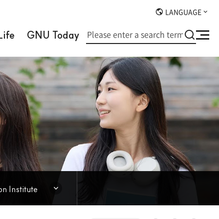
LANGUAGE
검
ife
GNU Today
사
색
이
트
맵
n Institute