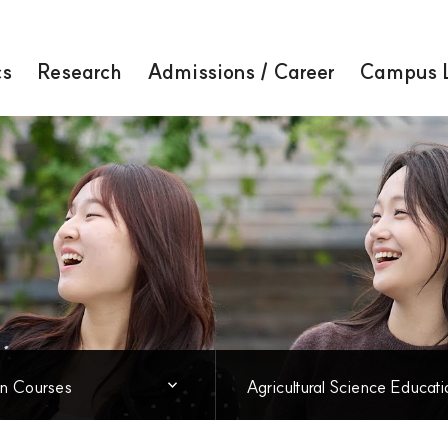
cs
Research
Admissions / Career
Campus L
Academics
닫힘
n Courses
Agricultural Science Educatio