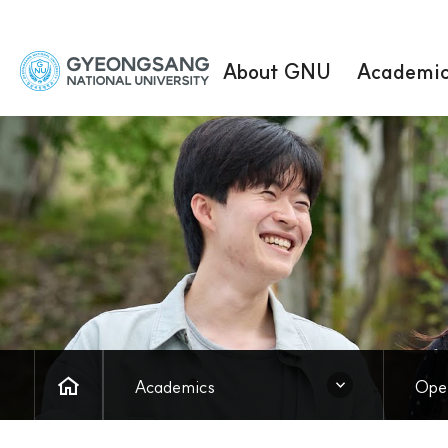
경
About GNU
Academi
상
국
립
대
학
교
HOME
닫힘
닫힘
Academics
Ope