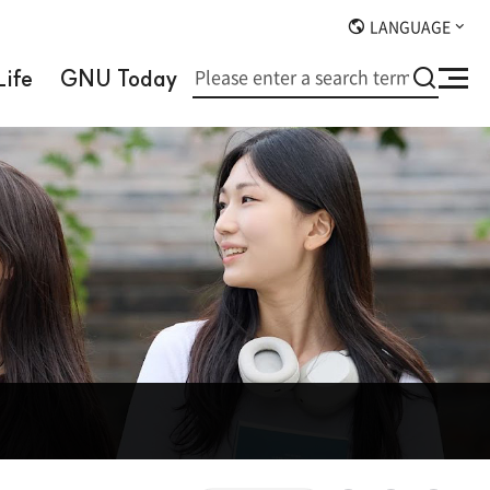
LANGUAGE
검
ife
GNU Today
사
색
이
트
맵