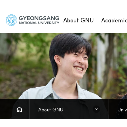
경
About GNU
Academi
상
국
립
대
학
교
HOME
닫힘
닫힘
About GNU
Univ