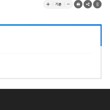
텍
공
텍
텍
기본
유
스
스
스
트
트
트
크
크
크
기
기
기
키
줄
기
우
이
본
기
기