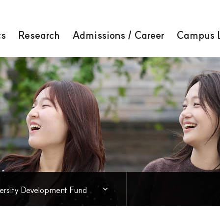
cs
Research
Admissions / Career
Campus L
About GNU
ersity Development Fund