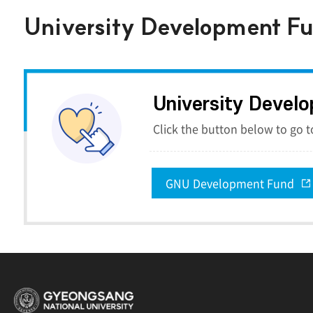
University Development F
University Devel
Click the button below to go 
GNU Development Fund
경상국립대학교